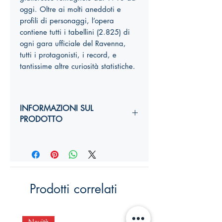
oggi. Oltre ai molti aneddoti e
profili di personaggi, l’opera
contiene tutti i tabellini (2.825) di
ogni gara ufficiale del Ravenna,
tutti i protagonisti, i record, e
tantissime altre curiosità statistiche.
INFORMAZIONI SUL
PRODOTTO
Autori:
Anno di edizione:
Formato copertina:
Pagine:
Dimensioni (
altezza, larghezza,
Prodotti correlati
costola
):
YY,Y x YY,Y x Ycm
ISBN:
Novità
Novità