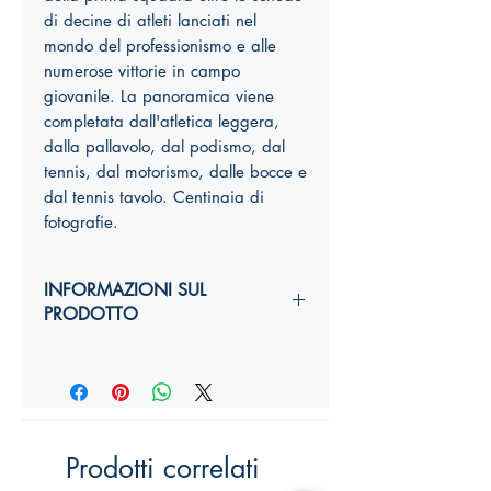
di decine di atleti lanciati nel
mondo del professionismo e alle
numerose vittorie in campo
giovanile. La panoramica viene
completata dall'atletica leggera,
dalla pallavolo, dal podismo, dal
tennis, dal motorismo, dalle bocce e
dal tennis tavolo. Centinaia di
fotografie.
INFORMAZIONI SUL
PRODOTTO
Autori:
Anno di edizione:
Formato copertina:
Pagine:
Dimensioni (
altezza, larghezza,
Prodotti correlati
costola
):
YY,Y x YY,Y x Ycm