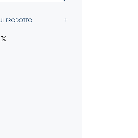
UL PRODOTTO
larghezza, costola
):
YY,Y x YY,Y x Ycm