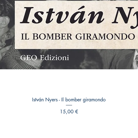
Vista rapida
István Nyers - Il bomber giramondo
Prezzo
15,00 €