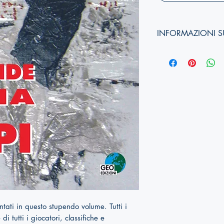
INFORMAZIONI S
Autori:
Anno di edizione:
Formato copertina:
Pagine:
Dimensioni (
altezza, 
ISBN:
tati in questo stupendo volume. Tutti i
di tutti i giocatori, classifiche e