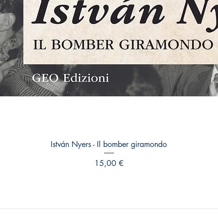
Vista rapida
István Nyers - Il bomber giramondo
Prezzo
15,00 €