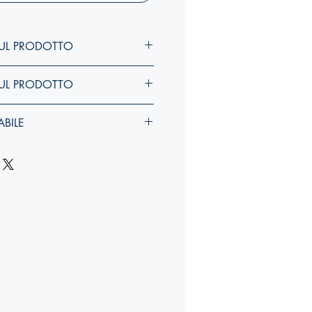
UL PRODOTTO
UL PRODOTTO
BILE
larghezza, costola
):
YY,Y x YY,Y x Ycm
to nella sua tiratura originale ma è
una ristampa in copia singola.
larghezza, costola
):
YY,Y x YY,Y x Ycm
atura personalizzata, a causa degli
zione il prezzo risulterà maggiorato
pertina.
l momento dell'ordine potranno
iorni per la produzione dei volumi,
rmine saremo in grado di provvedere