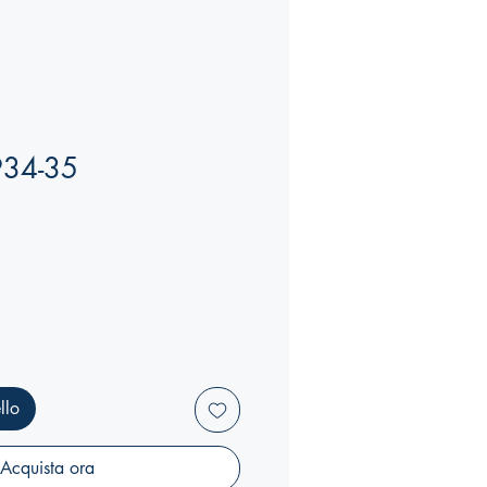
934-35
llo
Acquista ora