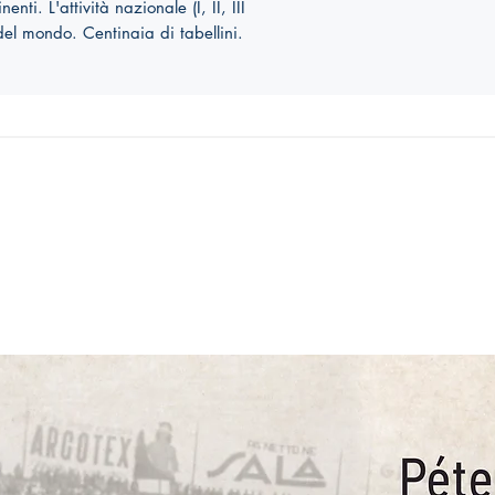
enti. L'attività nazionale (I, II, III
 del mondo. Centinaia di tabellini.