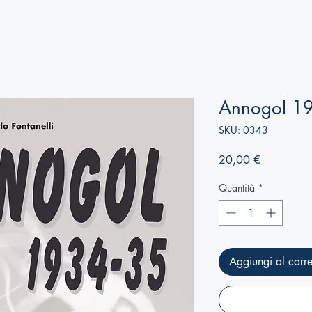
Annogol 1
SKU: 0343
Prezzo
20,00 €
Quantità
*
Aggiungi al carre