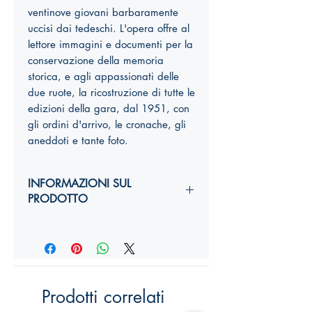
ventinove giovani barbaramente
uccisi dai tedeschi. L'opera offre al
lettore immagini e documenti per la
conservazione della memoria
storica, e agli appassionati delle
due ruote, la ricostruzione di tutte le
edizioni della gara, dal 1951, con
gli ordini d'arrivo, le cronache, gli
aneddoti e tante foto.
INFORMAZIONI SUL
PRODOTTO
Autori:
Anno di edizione:
Formato copertina:
Pagine:
Dimensioni (
altezza, larghezza,
Prodotti correlati
costola
):
YY,Y x YY,Y x Ycm