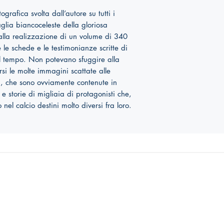
tografica svolta dall’autore su tutti i
aglia biancoceleste della gloriosa
 alla realizzazione di un volume di 340
 le schede e le testimonianze scritte di
nel tempo. Non potevano sfuggire alla
si le molte immagini scattate alle
a, che sono ovviamente contenute in
e storie di migliaia di protagonisti che,
nel calcio destini molto diversi fra loro.