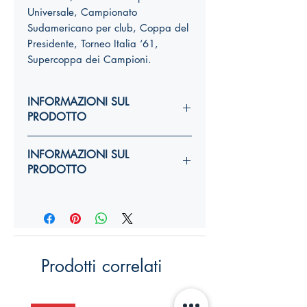
Universale, Campionato
Sudamericano per club,
Coppa del
Presidente, Torneo Italia ‘61,
Supercoppa dei Campioni.
INFORMAZIONI SUL
PRODOTTO
Autori:
INFORMAZIONI SUL
Anno di edizione:
PRODOTTO
Formato copertina:
Pagine:
Autori:
Dimensioni (
altezza, larghezza,
Anno di edizione:
costola
):
YY,Y x YY,Y x Ycm
Formato copertina:
ISBN:
Pagine:
Dimensioni (
altezza, larghezza,
Prodotti correlati
costola
):
YY,Y x YY,Y x Ycm
ISBN: