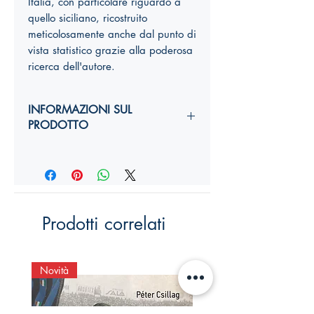
Italia, con particolare riguardo a
quello siciliano, ricostruito
meticolosamente anche dal punto di
vista statistico grazie alla poderosa
ricerca dell'autore.
INFORMAZIONI SUL
PRODOTTO
Autori:
Anno di edizione:
Formato copertina:
Pagine:
Dimensioni (
altezza, larghezza,
Prodotti correlati
costola
):
YY,Y x YY,Y x Ycm
ISBN:
Novità
Novità