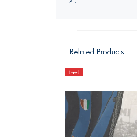
A".
Related Products
New!