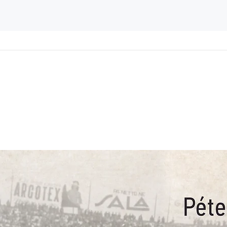
1940-41
1941-42
1942-43
1945-46
1946-47
1947-48
1948-49
1949-50
1950-51
1951-52
1952-53
1953-54
1954-55
1955-56
1956-57
1957-58
1958-59
1959-60
1960-61