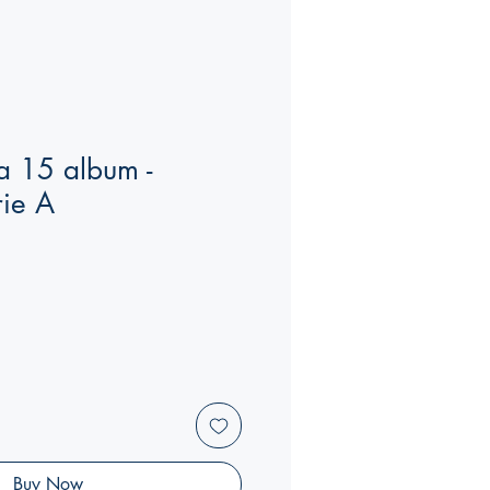
a 15 album -
rie A
Buy Now