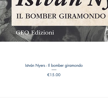
Quick View
István Nyers - Il bomber giramondo
Price
€15.00