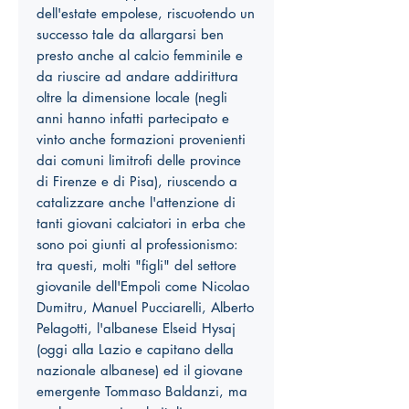
dell'estate empolese, riscuotendo un
successo tale da allargarsi ben
presto anche al calcio femminile e
da riuscire ad andare addirittura
oltre la dimensione locale (negli
anni hanno infatti partecipato e
vinto anche formazioni provenienti
dai comuni limitrofi delle province
di Firenze e di Pisa), riuscendo a
catalizzare anche l'attenzione di
tanti giovani calciatori in erba che
sono poi giunti al professionismo:
tra questi, molti "figli" del settore
giovanile dell'Empoli come Nicolao
Dumitru, Manuel Pucciarelli, Alberto
Pelagotti, l'albanese Elseid Hysaj
(oggi alla Lazio e capitano della
nazionale albanese) ed il giovane
emergente Tommaso Baldanzi, ma