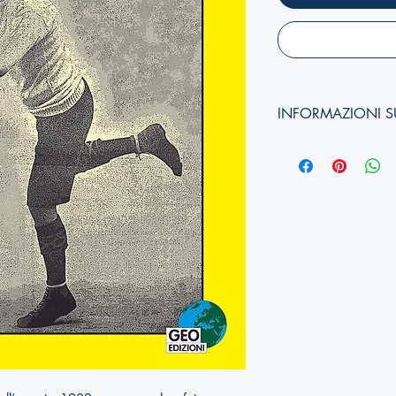
INFORMAZIONI S
Autori:
Anno di edizione:
Formato copertina:
Pagine:
Dimensioni (
altezza, 
ISBN: