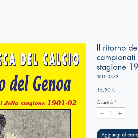
Il ritorno d
campionati i
stagione 1
SKU: 0373
Prezzo
15,50 €
Quantità
*
Aggiungi al carre