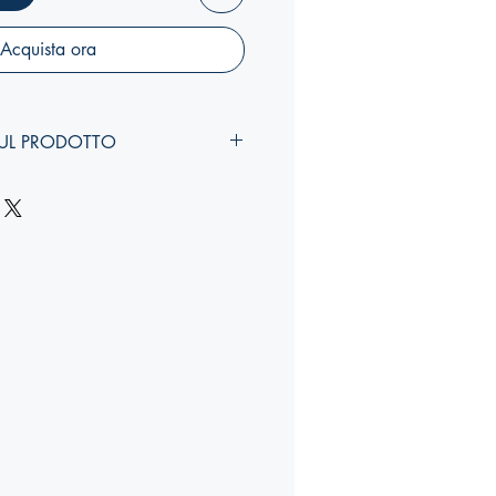
Acquista ora
UL PRODOTTO
larghezza, costola
):
YY,Y x YY,Y x Ycm