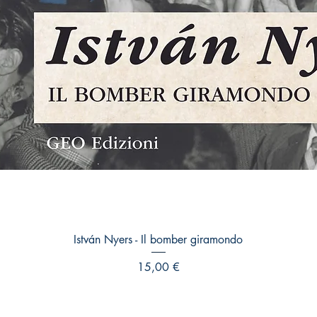
Vista rapida
István Nyers - Il bomber giramondo
Prezzo
15,00 €