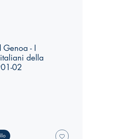
el Genoa - I
taliani della
901-02
llo