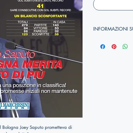
INFORMAZIONI S
Autori:
Gianni Marchesi
Bortolotti
Anno di edizione:
20
Formato copertina:
Car
brossura
Pagine:
64
Dimensioni (
altezza, 
ISBN:
978-88-88225
del Bologna Joey Saputo prometteva di