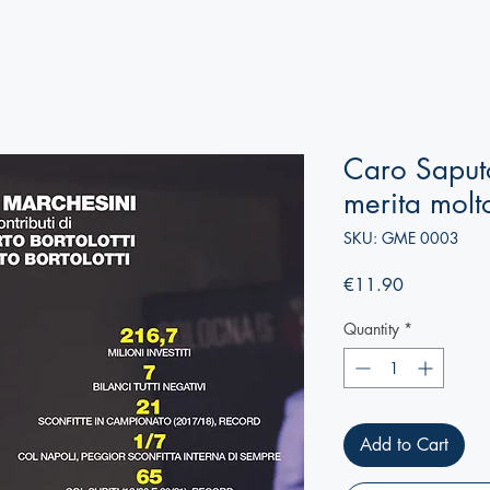
Caro Saputo
merita molt
SKU: GME 0003
Price
€11.90
Quantity
*
Add to Cart