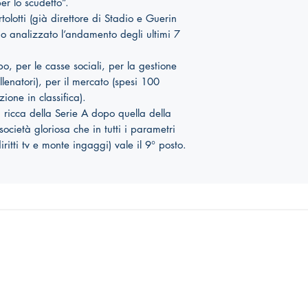
er lo scudetto”.
tolotti (già direttore di Stadio e Guerin
nno analizzato l’andamento degli ultimi 7
po, per le casse sociali, per la gestione
llenatori), per il mercato (spesi 100
one in classifica).
ù ricca della Serie A dopo quella della
ocietà gloriosa che in tutti i parametri
diritti tv e monte ingaggi) vale il 9° posto.