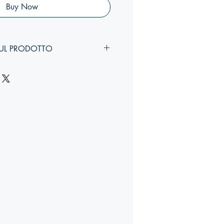
Buy Now
UL PRODOTTO
ni, Adalberto Bortolotti, Alberto
22
toncino lucido bandellato con
larghezza, costola
):
24 x 17 x 0,4cm
-48-7