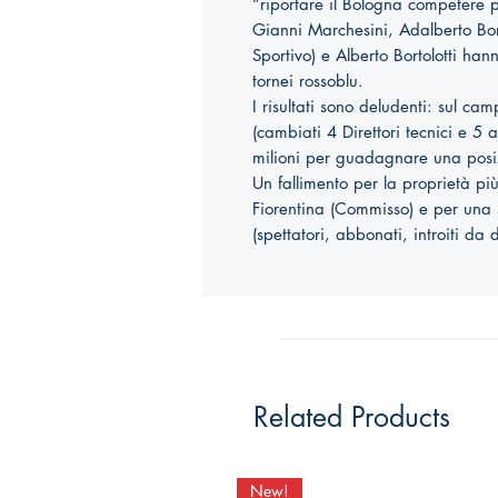
“riportare il Bologna competere p
Gianni Marchesini
, Adalberto Bor
Sportivo) e Alberto Bortolotti ha
tornei rossoblu.
I risultati sono deludenti: sul cam
(cambiati 4 Direttori tecnici e 5 a
milioni per guadagnare una posizi
Un fallimento per la proprietà pi
Fiorentina (Commisso) e per una s
(spettatori, abbonati, introiti da 
Related Products
New!