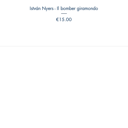
Quick View
István Nyers - Il bomber giramondo
Price
€15.00