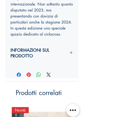
internazionale. Non soltanto quanto
disputato nel 2023, ma
presentando con dovizia di
particolari anche la stagione 2024.
In questa edizione uno speciale
spazio dedicato al ciclocross.
INFORMAZIONI SUL
PRODOTTO
Autori:
Pier Augusto Stagi
Anno di edizione:
2024
Formato copertina:
Cartoncino lucido
con brossura
Pagine:
432
Prodotti correlati
Dimensioni (
altezza, larghezza,
costola
):
24 x 16,5 x 2cm
ISBN:
Novità
Novità