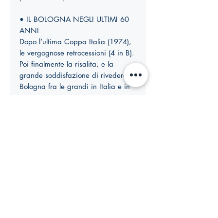
• IL BOLOGNA NEGLI ULTIMI 60
ANNI
Dopo l’ultima Coppa Italia (1974),
le vergognose retrocessioni (4 in B).
Poi finalmente la risalita, e la
grande soddisfazione di rivedere il
Bologna fra le grandi in Italia e in
Europa
UN VOLUME IMPERDIBILE PER CHI
AMA IL BOLOGNA
INFORMAZIONI SUL
PRODOTTO
Autori:
Gianni Marchesini, Adalberto
Bortolotti, Alberto Bortolotti e Italo