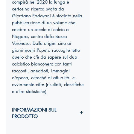
compirà nel 2020 la lunga e
certosina ricerca svolta da
Giordano Padovani è sfociata nella
pubblicazione di un volume che
celebra un secolo di calcio a
Nogara, centro della Bassa
Veronese. Dalle origini sino ai
giorni nostri l'opera raccoglie tutto
quello che c'è da sapere sul club
calcistico bianconero con tanti
racconti, aneddoti, immagini
d'epoca, oltreché di attualità, e
ovviamente cifre (risultati, classifiche
e altre statistiche).
INFORMAZIONI SUL
PRODOTTO
Autori: