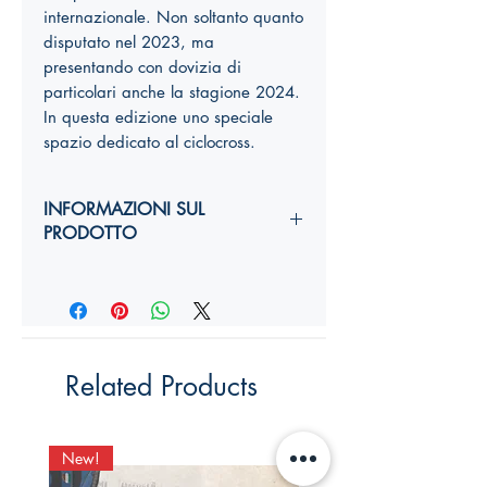
internazionale. Non soltanto quanto
disputato nel 2023, ma
presentando con dovizia di
particolari anche la stagione 2024.
In questa edizione uno speciale
spazio dedicato al ciclocross.
INFORMAZIONI SUL
PRODOTTO
Autori:
Pier Augusto Stagi
Anno di edizione:
2024
Formato copertina:
Cartoncino lucido
con brossura
Pagine:
432
Related Products
Dimensioni (
altezza, larghezza,
costola
):
24 x 16,5 x 2cm
ISBN:
New!
New!