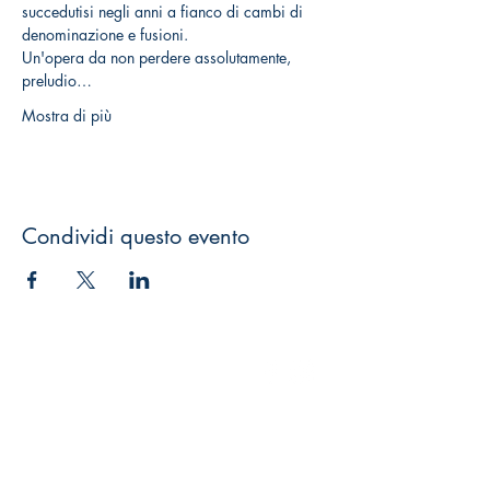
succedutisi negli anni a fianco di cambi di 
denominazione e fusioni.
Un'opera da non perdere assolutamente, 
preludio…
Mostra di più
Condividi questo evento
GEO Edizioni s.r.l.
LUN-VEN 9:00-13:00 15:00-19:00
+39 0571 924051
+39
347 5358962