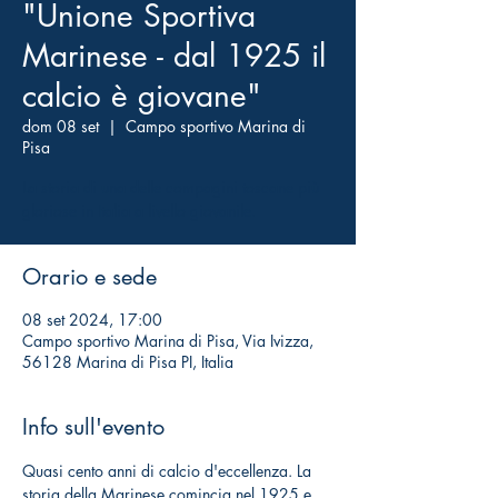
"Unione Sportiva
Marinese - dal 1925 il
calcio è giovane"
dom 08 set
  |  
Campo sportivo Marina di
Pisa
La storia di una delle compagini toscane più
gloriose in Italia a livello giovanile.
Orario e sede
08 set 2024, 17:00
Campo sportivo Marina di Pisa, Via Ivizza,
56128 Marina di Pisa PI, Italia
Info sull'evento
Quasi cento anni di calcio d'eccellenza. La 
storia della Marinese comincia nel 1925 e 