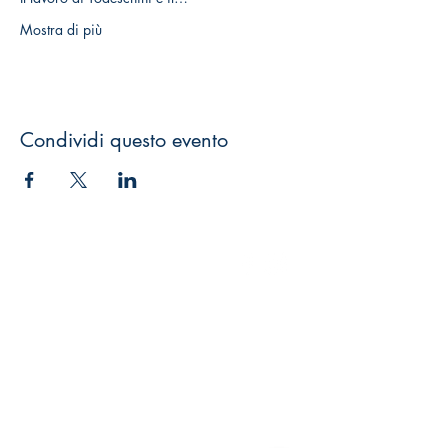
Mostra di più
Condividi questo evento
GEO Edizioni s.r.l.
LUN-VEN 9:00-13:00 15:00-19:00
+39 0571 924051
+39
347 5358962
geoedizioni@yahoo.it