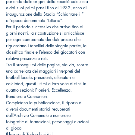
partendo dalle origini della società calcistica 
e dai suoi primi passi fino al 1932, anno di 
inaugurazione dello Stadio “Schiantarelli ” 
all’epoca denominato “Littorio”.
Per il periodo successivo che arriva fino ai 
giorni nostri, la ricostruzione si arricchisce 
per ogni campionato dei dati precisi che 
riguardano i tabellini delle singole partite, la 
classifica finale e l’elenco dei giocatori con 
relative presenze e reti.
Tra il susseguirsi delle pagine, via via, scorre 
una carrellata dei maggiori interpreti del 
football locale, presidenti, allenatori e 
calciatori, questi ultimi a loro volta distinti in 
quattro sezioni: Pionieri, Eccellenza, 
Bandiera e Cannonieri.
Completano la pubblicazione, il riporto di 
diversi documenti storici recuperati 
dall’Archivio Comunale e numerose 
fotografie di formazioni, personaggi e azioni 
di gioco.
Il lavoro di Todeschini è il…