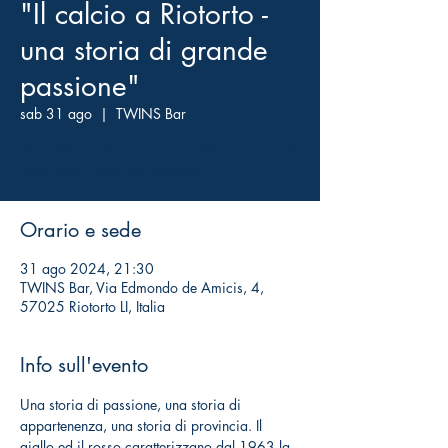
"Il calcio a Riotorto -
una storia di grande
passione"
sab 31 ago
  |  
TWINS Bar
Raccontiamo il passato iniziando a scrivere il
futuro con i piedi nel presente.
Orario e sede
31 ago 2024, 21:30
TWINS Bar, Via Edmondo de Amicis, 4,
57025 Riotorto LI, Italia
Info sull'evento
Una storia di passione, una storia di 
appartenenza, una storia di provincia. Il 
giallo ed il rosso caratterizzano dal 1963 la 