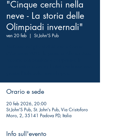
"Cinque cerchi nella
neve - La storia delle
Olimpiadi invernali"
ven 20 feb
  |  
St.John'S Pub
Nell'anno dei giochi di Milano e Cortina
d'Ampezzo 2026, la penna di Alfonso Duca
racconta con passione e competenza le
precedenti edizioni e gli atleti che hanno reso
grande l'Italia sulla neve olimpica.
Orario e sede
20 feb 2026, 20:00
St.John'S Pub, St. John's Pub, Via Cristoforo
Moro, 2, 35141 Padova PD, Italia
Info sull'evento