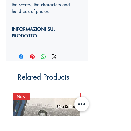
the scores, the characters and
hundreds of photos.
INFORMAZIONI SUL
PRODOTTO
Autori:
Anno di edizione:
Formato copertina:
Pagine:
Dimensioni (
altezza, larghezza,
Related Products
costola
):
YY,Y x YY,Y x Ycm
ISBN:
New!
New!