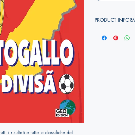
PRODUCT INFOR
Authors:
Edition year:
Cover format:
Pages:
Dimensions (
height, w
ISBN:
ti i risultati e tutte le classifiche del