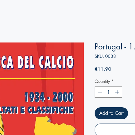
Portugal - 1
SKU: 0038
Price
€11.90
Quantity
*
Add to Cart