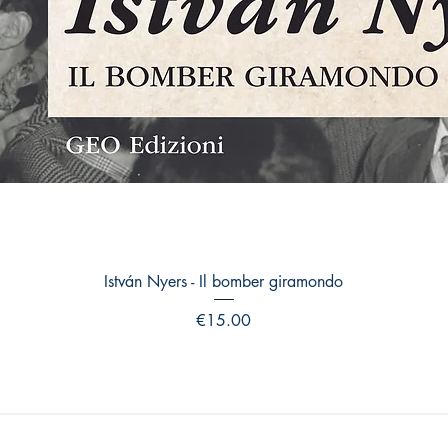
Quick View
István Nyers - Il bomber giramondo
Price
€15.00