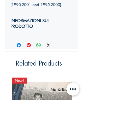
(1990-2001 and 1995-2000).
INFORMAZIONI SUL
PRODOTTO
Autori:
Anno di edizione:
Formato copertina:
Pagine:
Dimensioni (
altezza, larghezza,
Related Products
costola
):
YY,Y x YY,Y x Ycm
ISBN:
New!
New!