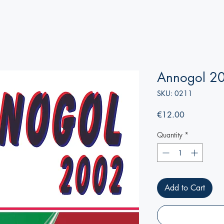
Annogol 2
SKU: 0211
Price
€12.00
Quantity
*
Add to Cart