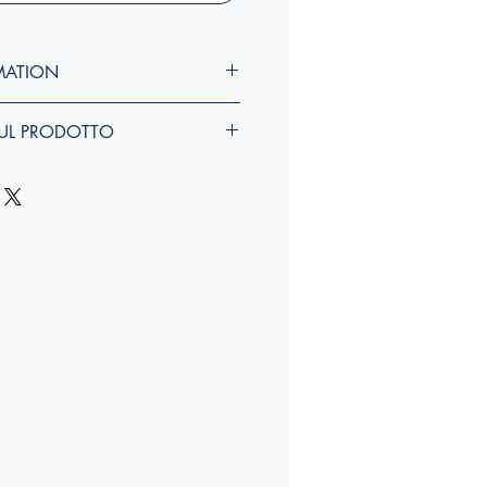
MATION
UL PRODOTTO
idth, rib
):
YY, Y x YY, Y x Ycm
larghezza, costola
):
YY,Y x YY,Y x Ycm