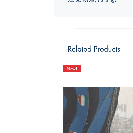
Scores, results, standings.
Related Products
New!