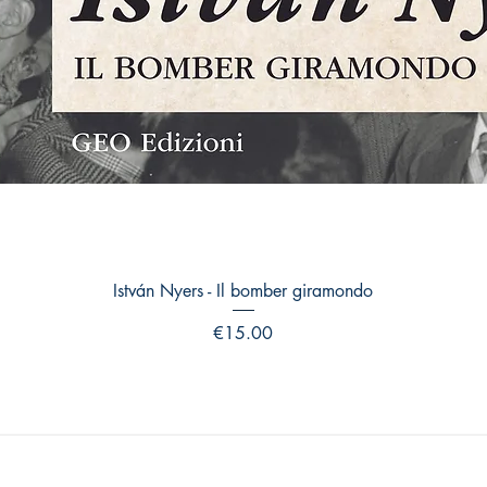
Quick View
István Nyers - Il bomber giramondo
Price
€15.00