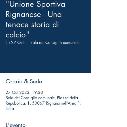
"Unione Sportiva
Rignanese - Una
tenace storia di
calcio"
Fri 27 Oct
  |  
Sala del Consiglio comunale
Tutta la storia del calcio biancoverde dal
1929 ad oggi per raccontare l'intreccio
profondo tra lo sport e la comunità rignanese.
Orario & Sede
27 Oct 2023, 19:30
Sala del Consiglio comunale, Piazza della
Repubblica, 1, 50067 Rignano sull'Arno FI,
Italia
L'evento