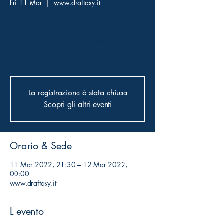
Fri 11 Mar
  |  
www.draftasy.it
Torneo online dedicato agli amanti dello sport
ed ai nostalgici del bel calcio di un tempo.
Gioca su Draftasy e aggiudicati uno dei
cinque libri "Il Rosso, l'Azzurro - Catania,
novant'anni di una maglia" messi in palio.
La registrazione è stata chiusa
Scopri gli altri eventi
Orario & Sede
11 Mar 2022, 21:30 – 12 Mar 2022,
00:00
www.draftasy.it
L'evento