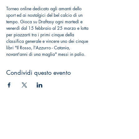
Torneo online dedicato agli amanti dello 
sport ed ai nostalgici del bel calcio di un 
tempo. Gioca su Draftasy ogni martedì e 
venerdì dal 15 febbraio al 25 marzo e lotta 
per piazzarti tra i primi cinque della 
classifica generale e vincere uno dei cinque 
libri "Il Rosso, l'Azzurro - Catania, 
novant'anni di una maglia" messi in palio.
Condividi questo evento
GEO Edizioni srl
MON-SAT 9: 00-13: 00 15: 00-19:
00