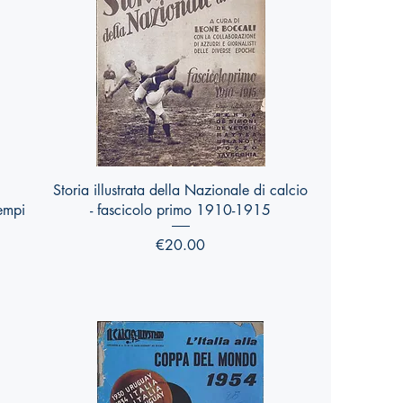
Quick View
Storia illustrata della Nazionale di calcio
tempi
- fascicolo primo 1910-1915
Price
€20.00