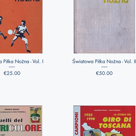
Quick View
Quick View
 Piłka Nożna - Vol. I
Światowa Piłka Nożna - Vol. I
Price
Price
€25.00
€50.00