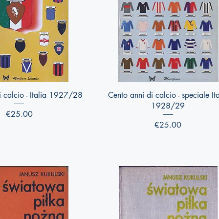
Quick View
Quick View
i calcio - Italia 1927/28
Cento anni di calcio - speciale Ita
1928/29
Price
€25.00
Price
€25.00