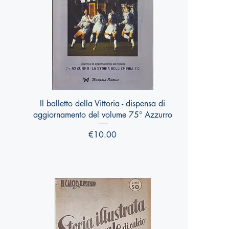
Quick View
I
Il balletto della Vittoria - dispensa di
aggiornamento del volume 75° Azzurro
Price
€10.00