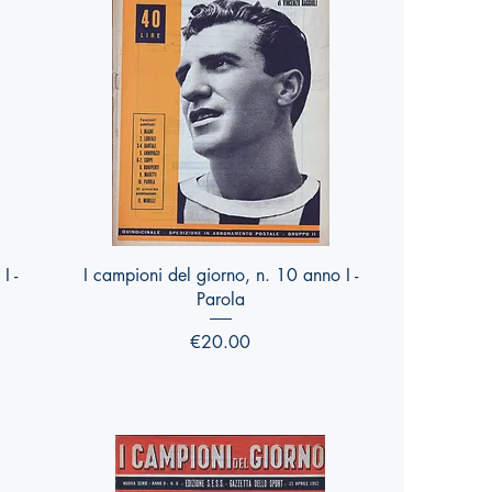
Quick View
I -
I campioni del giorno, n. 10 anno I -
Parola
Price
€20.00