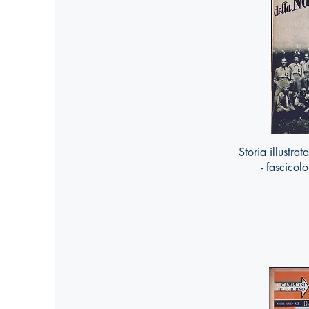
Storia illustra
- fascico