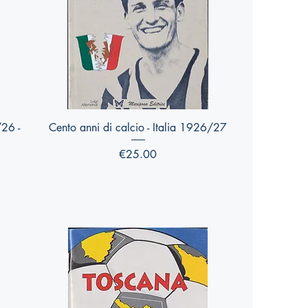
Quick View
/26 -
Cento anni di calcio - Italia 1926/27
Price
€25.00