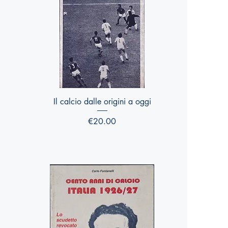
Quick View
Il calcio dalle origini a oggi
Price
€20.00