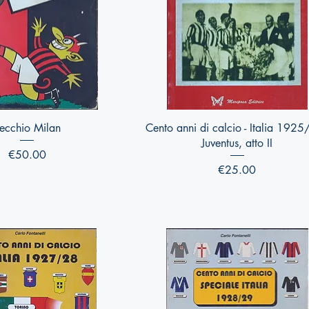
Quick View
Quick View
ecchio Milan
Cento anni di calcio - Italia 1925
Juventus, atto II
Price
€50.00
Price
€25.00