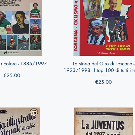
Quick View
Quick View
 Tricolore - 1885/1997
La storia del Giro di Toscana -
1923/1998 - I top 100 di tutti i 
Price
€25.00
Price
€25.00