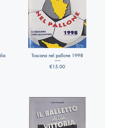
Quick View
lia
Toscana nel pallone 1998
Price
€15.00