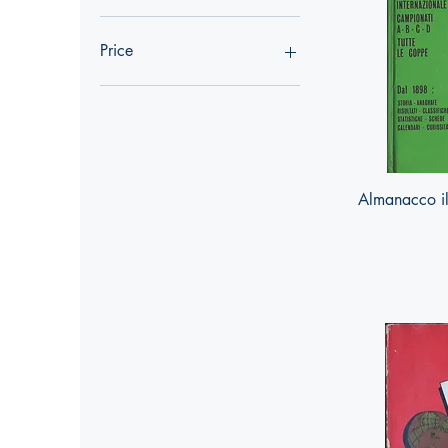
Price
€10
€50
Almanacco il