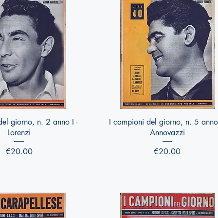
Quick View
Quick View
el giorno, n. 2 anno I -
I campioni del giorno, n. 5 anno 
Lorenzi
Annovazzi
Price
Price
€20.00
€20.00