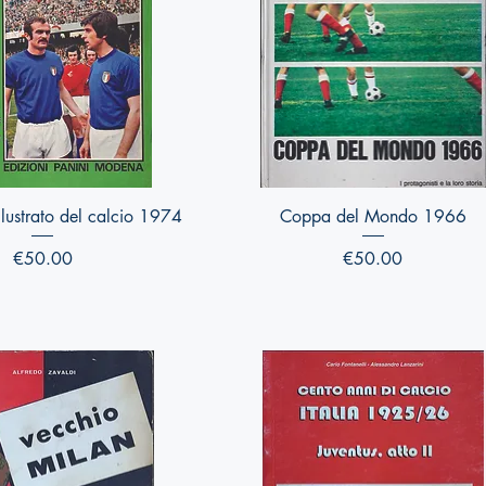
Quick View
Quick View
lustrato del calcio 1974
Coppa del Mondo 1966
Price
Price
€50.00
€50.00