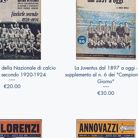
Quick View
Quick View
ta della Nazionale di calcio
La Juventus dal 1897 a oggi -
lo secondo 1920-1924
supplemento al n. 6 dei "Campion
Giorno"
Price
€20.00
Price
€30.00